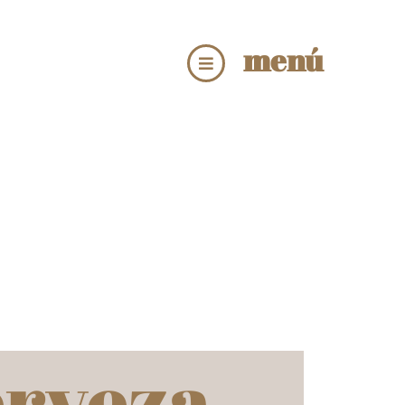
menú
erveza