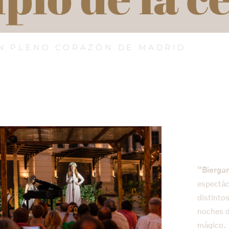
N PLENO CORAZÓN DE MADRID
“Biergar
espectác
distinto
noches d
mágico.