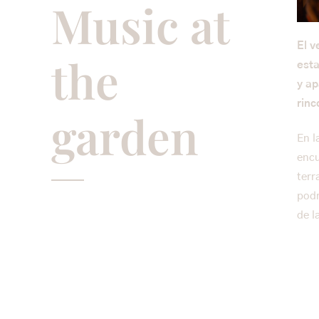
Music at
El v
the
esta
y ap
rinc
garden
En l
encu
terr
podr
de l