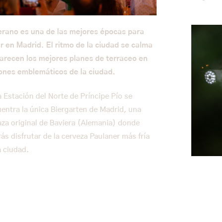
erano es una de las mejores épocas para
r en Madrid. El ritmo de la ciudad se calma
arecen los mejores planes de terraceo en
ones emblemáticos de la ciudad.
a Estación del Norte de Príncipe Pío se
entra la única Biergarten de Madrid, una
aza original de Baviera (Alemania) donde
ás disfrutar de la cerveza Paulaner más fría
a ciudad.